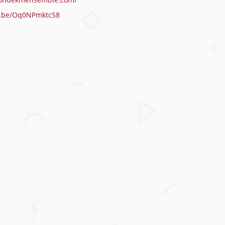
tu.be/Oq0NPmktcS8