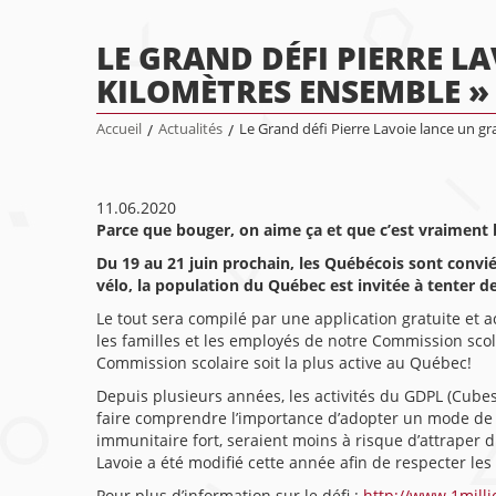
LE GRAND DÉFI PIERRE LA
KILOMÈTRES ENSEMBLE »
Accueil
/
Actualités
/
Le Grand défi Pierre Lavoie lance un gr
11.06.2020
Parce que bouger, on aime ça et que c’est vraiment 
Du 19 au 21 juin prochain, les Québécois sont convié
vélo, la population du Québec est invitée à tenter d
Le tout sera compilé par une application gratuite et a
les familles et les employés de notre Commission sco
Commission scolaire soit la plus active au Québec!
Depuis plusieurs années, les activités du GDPL (Cubes
faire comprendre l’importance d’adopter un mode de v
immunitaire fort, seraient moins à risque d’attraper d
Lavoie a été modifié cette année afin de respecter l
Pour plus d’information sur le défi :
http://www.1mil