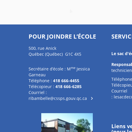
POUR JOINDRE L’ÉCOLE
SERVIC
500, rue Anick
Le sac d'é
Québec (Québec) G1C 4X5
Responsa
me
Secrétaire d’école : M
Jessica
technicien
Garneau
Téléphon
Téléphone :
418 666-4455
Télécopieu
Télécopieur :
418 666-6285
Courriel
Courriel :
:
lesacdec
ribambelle@cssps.gouv.qc.ca
Liens v
(pour l