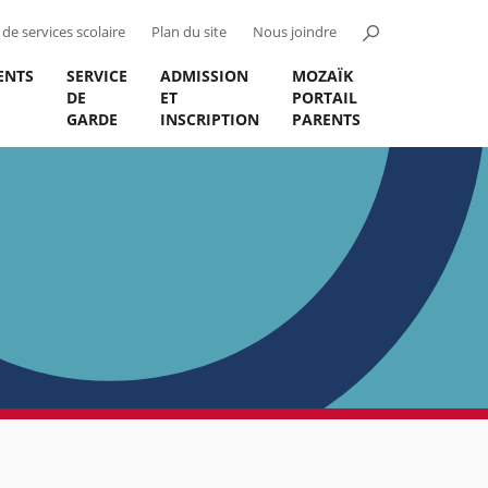
de services scolaire
Plan du site
Nous joindre
ENTS
SERVICE
ADMISSION
MOZAÏK
DE
ET
PORTAIL
GARDE
INSCRIPTION
PARENTS