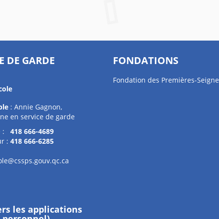
E DE GARDE
FONDATIONS
Fondation des Premières-Seigne
cole
ble
: Annie Gagnon,
ne en service de garde
e :
418 666-4689
r :
418 666-6285
ole@cssps.gouv.qc.ca
ers les applications
e personnel)