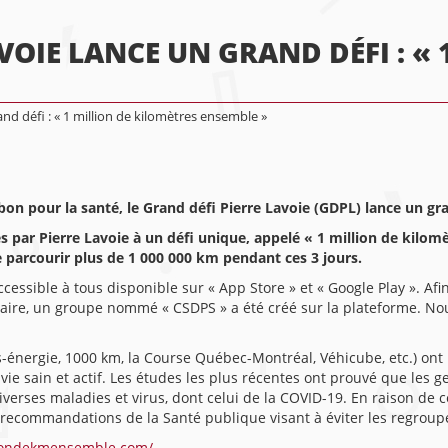
VOIE LANCE UN GRAND DÉFI : « 
and défi : « 1 million de kilomètres ensemble »
bon pour la santé, le Grand défi Pierre Lavoie (GDPL) lance un gr
s par Pierre Lavoie à un défi unique, appelé « 1 million de kilom
e parcourir plus de 1 000 000 km pendant ces 3 jours.
ccessible à tous disponible sur « App Store » et « Google Play ». Afi
laire, un groupe nommé « CSDPS » a été créé sur la plateforme. No
-énergie, 1000 km, la Course Québec-Montréal, Véhicube, etc.) ont 
ie sain et actif. Les études les plus récentes ont prouvé que les 
iverses maladies et virus, dont celui de la COVID-19.
En raison de c
es recommandations de la Santé publique visant à éviter les regrou
liondekmensemble.com/