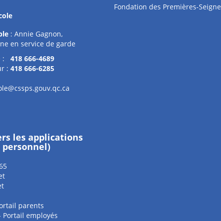
Fondation des Premières-Seigne
cole
ble
: Annie Gagnon,
ne en service de garde
e :
418 666-4689
r :
418 666-6285
ole@cssps.gouv.qc.ca
ers les applications
e personnel)
65
et
et
ortail parents
 - Portail employés