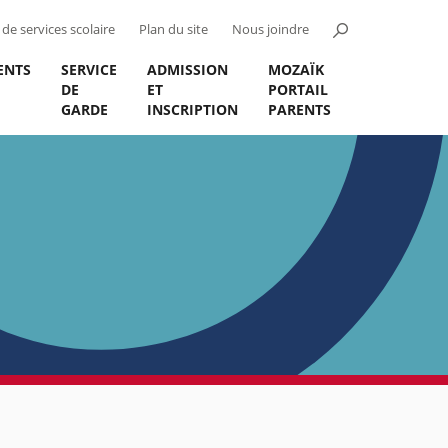
de services scolaire
Plan du site
Nous joindre
ENTS
SERVICE
ADMISSION
MOZAÏK
DE
ET
PORTAIL
GARDE
INSCRIPTION
PARENTS