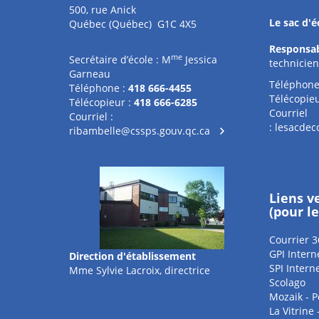
500, rue Anick
Le sac d'é
Québec (Québec) G1C 4X5
Responsa
me
Secrétaire d’école : M
Jessica
technicien
Garneau
Téléphon
Téléphone :
418 666-4455
Télécopieu
Télécopieur :
418 666-6285
Courriel
Courriel :
:
lesacdec
ribambelle@cssps.gouv.qc.ca
Liens v
(pour l
Courrier 3
GPI Intern
Direction d'établissement
SPI Intern
Mme Sylvie Lacroix, directrice
Scolago
Mozaik - P
La Vitrine